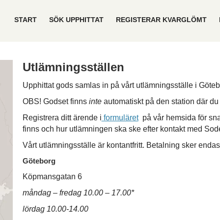
START
SÖK UPPHITTAT
REGISTERAR KVARGLÖMT
Utlämningsställen
Upphittat gods samlas in på vårt utlämningsställe i Göteb
OBS! Godset finns
inte
automatiskt på den station där du sj
Registrera ditt ärende i
formuläret
på vår hemsida för snab
finns och hur utlämningen ska ske efter kontakt med So
Vårt utlämningsställe är kontantfritt. Betalning sker enda
Göteborg
Köpmansgatan 6
måndag – fredag 10.00 – 17.00*
lördag 10.00-14.00