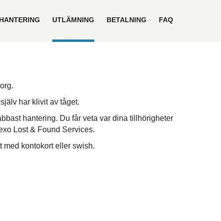
HANTERING
UTLÄMNING
BETALNING
FAQ
org.
älv har klivit av tåget.
bast hantering. Du får veta var dina tillhörigheter
dexo Lost & Found Services.
st med kontokort eller swish.