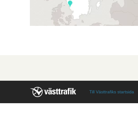
Till Västtrafiks startsida